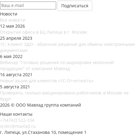
Новости
Все новости
12 мая 2026
Открытие офиса в БЦ Липецк в г. Москве
25 апреля 2023
1С: Клиент ЭДО - облачное решение для обмена электронными
документами
6 мая 2022
Вебинар "Готовые решения по маркировке молочной
продукции" от компании Мавлад
16 августа 2021
Новые акции для клиентов «1С-Отчетность»
5 августа 2021
Проверять, сколько вакцинировано работников, в Москве не
будут
2026 © ООО Мавлад группа компаний
Наши контакты
+7(4742) 522-334
order@mavlad.ru
г. Липецк, ул.Стаханова 10, помещение 1