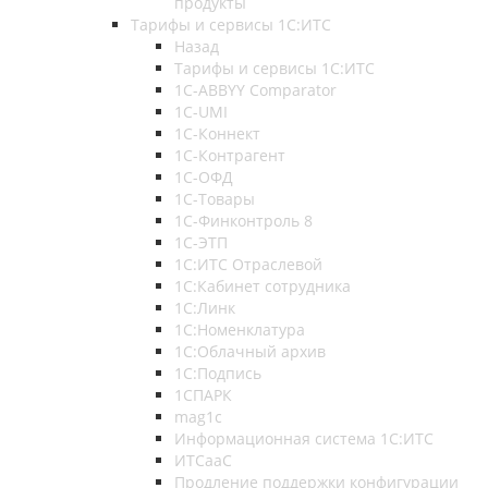
продукты
Тарифы и сервисы 1С:ИТС
Назад
Тарифы и сервисы 1С:ИТС
1С-ABBYY Comparator
1С-UMI
1С-Коннект
1С-Контрагент
1С-ОФД
1С-Товары
1С-Финконтроль 8
1С-ЭТП
1С:ИТС Отраслевой
1С:Кабинет сотрудника
1С:Линк
1С:Номенклатура
1С:Облачный архив
1С:Подпись
1СПАРК
mag1c
Информационная система 1С:ИТС
ИТСааС
Продление поддержки конфигурации