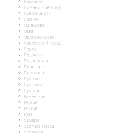
Нахабино
Нижний Новгород
Новосибирск
Ногинск
Одинцово
Омск
Орехово-Зуево
Павловский Посад
Пермь
Подольск
Подпорожье
Приозерск
Протвино
Пушкин
Пушкино
Пущино
Раменское
Реутов
Ростов
Руза
Самара
Сергиев Посад
Серпухов