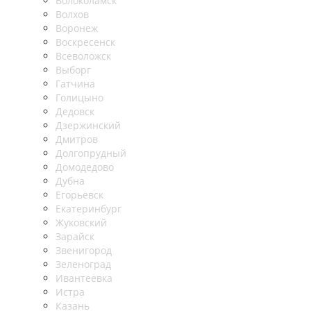
Волоколамск
Волхов
Воронеж
Воскресенск
Всеволожск
Выборг
Гатчина
Голицыно
Дедовск
Дзержинский
Дмитров
Долгопрудный
Домодедово
Дубна
Егорьевск
Екатеринбург
Жуковский
Зарайск
Звенигород
Зеленоград
Ивантеевка
Истра
Казань