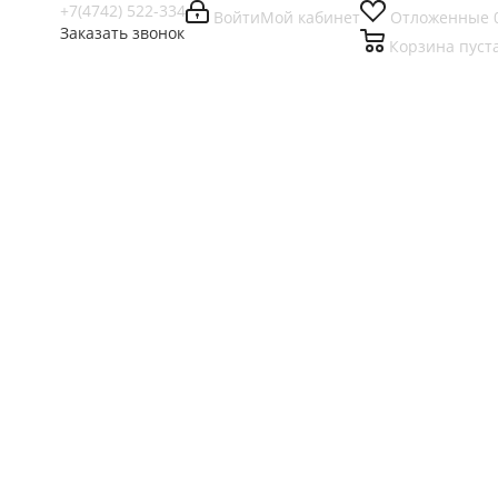
+7(4742) 522-334
Войти
Мой кабинет
Отложенные
Заказать звонок
Корзина
пуст