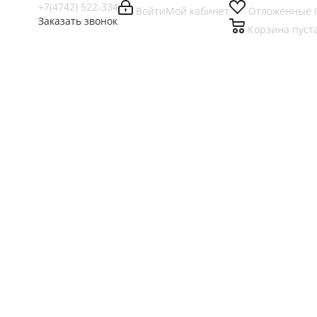
+7(4742) 522-334
Войти
Мой кабинет
Отложенные
Заказать звонок
Корзина
пуст