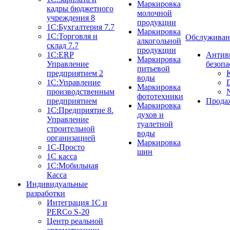
Маркировка
кадры бюджетного
молочной
учреждения 8
продукции
1С:Бухгалтерия 7.7
Маркировка
1С:Торговля и
Обслуживан
алкогольной
склад 7.7
продукции
1С:ERP
Антив
Маркировка
Управление
безопа
питьевой
предприятием 2
воды
1С:Управление
Маркировка
производственным
фототехники
предприятием
Прода
Маркировка
1С:Предприятие 8.
духов и
Управление
туалетной
строительной
воды
организацией
Маркировка
1С-Просто
шин
1С касса
1С:Мобильная
Касса
Индивидуальные
разработки
Интеграция 1С и
PERCo S-20
Центр реальной