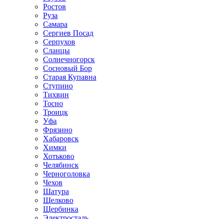
Ростов
Руза
Самара
Сергиев Посад
Серпухов
Сланцы
Солнечногорск
Сосновый Бор
Старая Купавна
Ступино
Тихвин
Тосно
Троицк
Уфа
Фрязино
Хабаровск
Химки
Хотьково
Челябинск
Черноголовка
Чехов
Шатура
Щелково
Щербинка
Электросталь