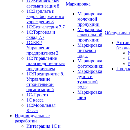
1С:Комплексная
Маркировка
автоматизация 8
1С:Зарплата и
Маркировка
кадры бюджетного
молочной
учреждения 8
продукции
1С:Бухгалтерия 7.7
Маркировка
1С:Торговля и
Обслуживан
алкогольной
склад 7.7
продукции
1С:ERP
Антив
Маркировка
Управление
безопа
питьевой
предприятием 2
воды
1С:Управление
Маркировка
производственным
фототехники
предприятием
Прода
Маркировка
1С:Предприятие 8.
духов и
Управление
туалетной
строительной
воды
организацией
Маркировка
1С-Просто
шин
1С касса
1С:Мобильная
Касса
Индивидуальные
разработки
Интеграция 1С и