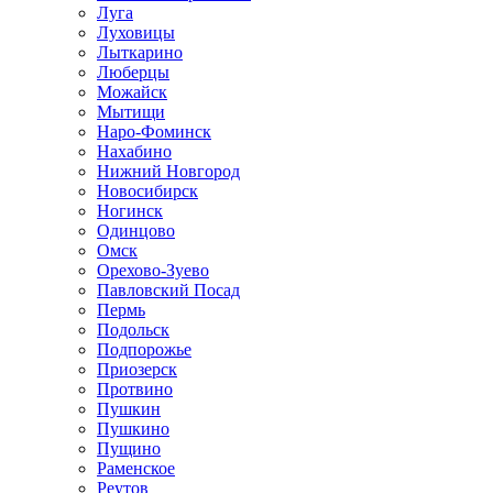
Луга
Луховицы
Лыткарино
Люберцы
Можайск
Мытищи
Наро-Фоминск
Нахабино
Нижний Новгород
Новосибирск
Ногинск
Одинцово
Омск
Орехово-Зуево
Павловский Посад
Пермь
Подольск
Подпорожье
Приозерск
Протвино
Пушкин
Пушкино
Пущино
Раменское
Реутов