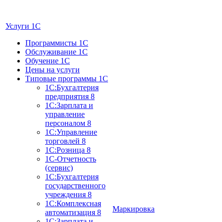
Услуги 1C
Программисты 1С
Обслуживание 1С
Обучение 1С
Цены на услуги
Типовые программы 1С
1С:Бухгалтерия
предприятия 8
1С:Зарплата и
управление
персоналом 8
1С:Управление
торговлей 8
1С:Розница 8
1С-Отчетность
(сервис)
1С:Бухгалтерия
государственного
учреждения 8
1С:Комплексная
Маркировка
автоматизация 8
1С:Зарплата и