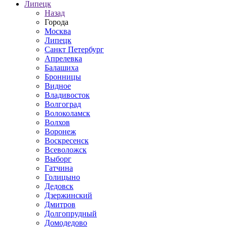
Липецк
Назад
Города
Москва
Липецк
Санкт Петербург
Апрелевка
Балашиха
Бронницы
Видное
Владивосток
Волгоград
Волоколамск
Волхов
Воронеж
Воскресенск
Всеволожск
Выборг
Гатчина
Голицыно
Дедовск
Дзержинский
Дмитров
Долгопрудный
Домодедово