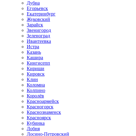
Дубна
Егорьевск
Екатеринбург
Жуковский
Зарайск
Звенигород
Зеленоград
Ивантеевка
Истра
Казань
Кашира
Кингисепп
Кириши
Кировск
Клин
Коломна
Колпино
Королёв
Красноармейск
Красногорск
Краснознаменск
Красноярск
Кубинка
Лобня
Лосино-Петровский