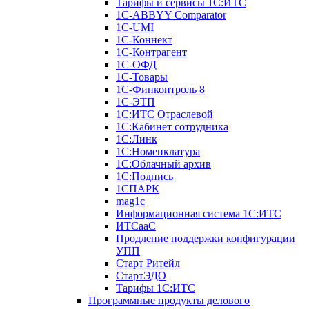
Тарифы и сервисы 1С:ИТС
1С-ABBYY Comparator
1С-UMI
1С-Коннект
1С-Контрагент
1С-ОФД
1С-Товары
1С-Финконтроль 8
1С-ЭТП
1С:ИТС Отраслевой
1С:Кабинет сотрудника
1С:Линк
1С:Номенклатура
1С:Облачный архив
1С:Подпись
1СПАРК
mag1c
Информационная система 1С:ИТС
ИТСааС
Продление поддержки конфигурации
УПП
Старт Ритейл
СтартЭДО
Тарифы 1С:ИТС
Программные продукты делового