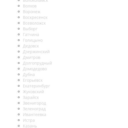
Волоколамск
Волхов
Воронеж
Воскресенск
Всеволожск
Выборг
Гатчина
Голицыно
Дедовск
Дзержинский
Дмитров
Долгопрудный
Домодедово
Дубна
Егорьевск
Екатеринбург
Жуковский
Зарайск
Звенигород
Зеленоград
Ивантеевка
Истра
Казань