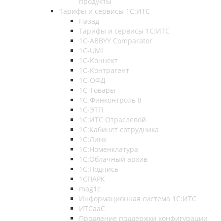
продукты
Тарифы и сервисы 1С:ИТС
Назад
Тарифы и сервисы 1С:ИТС
1С-ABBYY Comparator
1С-UMI
1С-Коннект
1С-Контрагент
1С-ОФД
1С-Товары
1С-Финконтроль 8
1С-ЭТП
1С:ИТС Отраслевой
1С:Кабинет сотрудника
1С:Линк
1С:Номенклатура
1С:Облачный архив
1С:Подпись
1СПАРК
mag1c
Информационная система 1С:ИТС
ИТСааС
Продление поддержки конфигурации