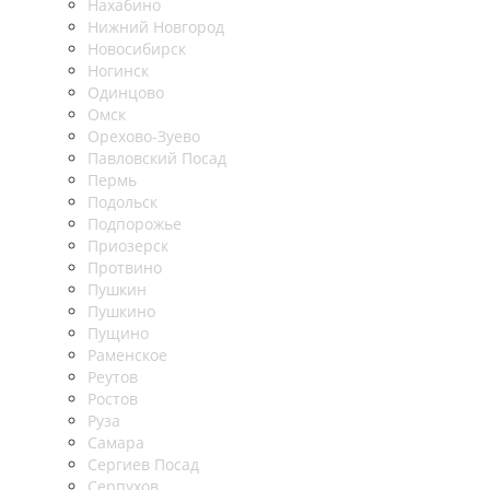
Нахабино
Нижний Новгород
Новосибирск
Ногинск
Одинцово
Омск
Орехово-Зуево
Павловский Посад
Пермь
Подольск
Подпорожье
Приозерск
Протвино
Пушкин
Пушкино
Пущино
Раменское
Реутов
Ростов
Руза
Самара
Сергиев Посад
Серпухов