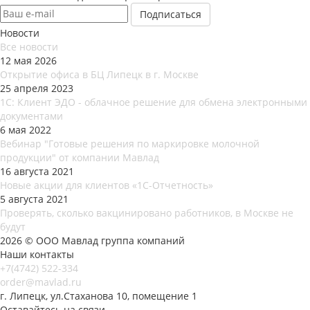
Новости
Все новости
12 мая 2026
Открытие офиса в БЦ Липецк в г. Москве
25 апреля 2023
1С: Клиент ЭДО - облачное решение для обмена электронными
документами
6 мая 2022
Вебинар "Готовые решения по маркировке молочной
продукции" от компании Мавлад
16 августа 2021
Новые акции для клиентов «1С-Отчетность»
5 августа 2021
Проверять, сколько вакцинировано работников, в Москве не
будут
2026 © ООО Мавлад группа компаний
Наши контакты
+7(4742) 522-334
order@mavlad.ru
г. Липецк, ул.Стаханова 10, помещение 1
Оставайтесь на связи