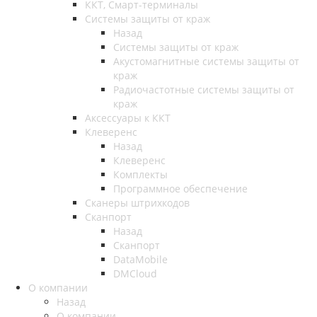
ККТ, Смарт-терминалы
Системы защиты от краж
Назад
Системы защиты от краж
Акустомагнитные системы защиты от
краж
Радиочастотные системы защиты от
краж
Аксессуары к ККТ
Клеверенс
Назад
Клеверенс
Комплекты
Программное обеспечение
Сканеры штрихкодов
Сканпорт
Назад
Сканпорт
DataMobile
DMCloud
О компании
Назад
О компании